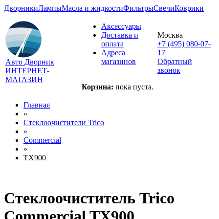
Дворники
Лампы
Масла и жидкости
Фильтры
Свечи
Коврики
Аксессуары
Доставка и
Москва
оплата
+7 (495) 080-07-
Адреса
17
магазинов
Обратный
Авто Дворник
звонок
ИНТЕРНЕТ-
МАГАЗИН
Корзина:
пока пуста.
Главная
»
Стеклоочистители Trico
»
Commercial
»
TX900
Стеклоочиститель Trico
Commercial TX900