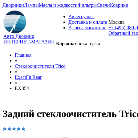
Дворники
Лампы
Масла и жидкости
Фильтры
Свечи
Коврики
Аксессуары
Доставка и оплата
Москва
Адреса магазинов
+7 (495) 080-
Обратный зв
Авто Дворник
ИНТЕРНЕТ-МАГАЗИН
Корзина:
пока пуста.
Главная
»
Стеклоочистители Trico
»
ExactFit Rear
»
EX354
Задний стеклоочиститель Tric