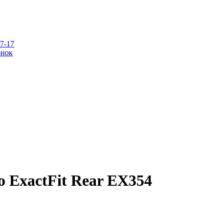
07-17
онок
o ExactFit Rear EX354