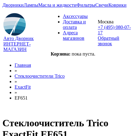
Дворники
Лампы
Масла и жидкости
Фильтры
Свечи
Коврики
Аксессуары
Доставка и
Москва
оплата
+7 (495) 080-07-
Адреса
17
магазинов
Обратный
Авто Дворник
звонок
ИНТЕРНЕТ-
МАГАЗИН
Корзина:
пока пуста.
Главная
»
Стеклоочистители Trico
»
ExactFit
»
EF651
Стеклоочиститель Trico
ExactFit EF651