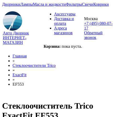
Дворники
Лампы
Масла и жидкости
Фильтры
Свечи
Коврики
Аксессуары
Доставка и
Москва
оплата
+7 (495) 080-07-
Адреса
17
магазинов
Обратный
Авто Дворник
звонок
ИНТЕРНЕТ-
МАГАЗИН
Корзина:
пока пуста.
Главная
»
Стеклоочистители Trico
»
ExactFit
»
EF553
Стеклоочиститель Trico
ExactFit EF553