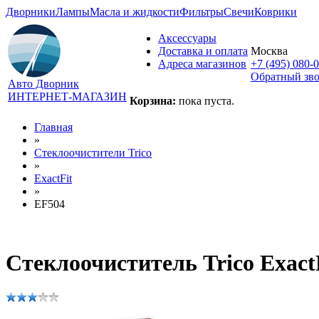
Дворники
Лампы
Масла и жидкости
Фильтры
Свечи
Коврики
Аксессуары
Доставка и оплата
Москва
Адреса магазинов
+7 (495) 080-
Обратный зв
Авто Дворник
ИНТЕРНЕТ-МАГАЗИН
Корзина:
пока пуста.
Главная
»
Стеклоочистители Trico
»
ExactFit
»
EF504
Стеклоочиститель Trico Exact