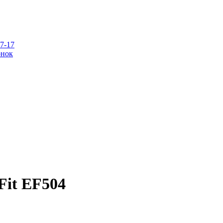
07-17
онок
Fit EF504