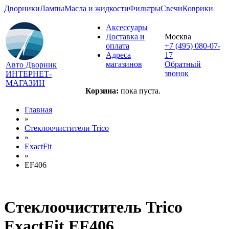
Дворники
Лампы
Масла и жидкости
Фильтры
Свечи
Коврики
Аксессуары
Доставка и
Москва
оплата
+7 (495) 080-07-
Адреса
17
магазинов
Обратный
Авто Дворник
звонок
ИНТЕРНЕТ-
МАГАЗИН
Корзина:
пока пуста.
Главная
»
Стеклоочистители Trico
»
ExactFit
»
EF406
Стеклоочиститель Trico
ExactFit EF406