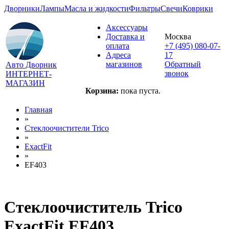
Дворники
Лампы
Масла и жидкости
Фильтры
Свечи
Коврики
Аксессуары
Доставка и
Москва
оплата
+7 (495) 080-07-
Адреса
17
магазинов
Обратный
Авто Дворник
звонок
ИНТЕРНЕТ-
МАГАЗИН
Корзина:
пока пуста.
Главная
»
Стеклоочистители Trico
»
ExactFit
»
EF403
Стеклоочиститель Trico
ExactFit EF403