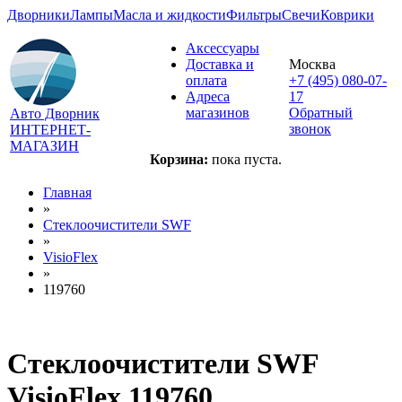
Дворники
Лампы
Масла и жидкости
Фильтры
Свечи
Коврики
Аксессуары
Доставка и
Москва
оплата
+7 (495) 080-07-
Адреса
17
магазинов
Обратный
Авто Дворник
звонок
ИНТЕРНЕТ-
МАГАЗИН
Корзина:
пока пуста.
Главная
»
Стеклоочистители SWF
»
VisioFlex
»
119760
Стеклоочистители SWF
VisioFlex 119760