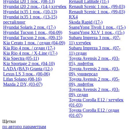
Hyundai i20 1 пок., (08-13)
Renault Latitude (11-)
Hyundai i20 2 пок., (14-) хэтчбек
Renault Scenic 1 пок., (99-03)
Hyundai ix35 1 пок., (10-13)
Renault Scenic 1 пок., (99-03)
Hyundai ix35 1 пок., (13-15)
RX4
рестайлинг
Skoda Rapid (17-)
Hyundai Solaris 2 пок. (17-)
SsangYong Tivoli 1 пок., (15-)
Hyundai Tucson 1 пок., (04-09)
SsangYong XLV 1 пок., (15-)
Hyundai Tucson 2 пок., (09-15)
Subaru Impreza 3 пок., (07-
Kia Cerato 1 пок. / cедан (04-09)
11) хэтчбек
Kia Rio 4 пок. / седан (17-)
Subaru Impreza 3 пок., (07-
Kia Rio 4 пок. / X-Line (17-)
11) седан
Kia Spectra (05-11)
Toyota Avensis 2 пок., (03-
Kia Sportage 2 пок. (04-10)
05), лифтбэк
LADA (ВАЗ) Granta (12-)
Toyota Avensis 2 пок., (03-
Lexus LS 3 пок., (00-06)
09), универсал
Lifan Solano (08-16)
Toyota Avensis 2 пок., (05-
Mazda 2 DY, (03-07)
09), лифтбэк
Toyota Avensis 2 пок., (03-
09), седан
Toyota Corolla E12 / хетчбек
(01-03)
Toyota Corolla E12 / седан
(01-07)
Щетки
по авто
по параметрам