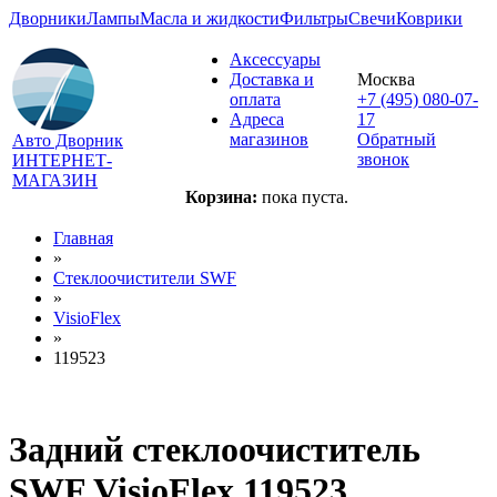
Дворники
Лампы
Масла и жидкости
Фильтры
Свечи
Коврики
Аксессуары
Доставка и
Москва
оплата
+7 (495) 080-07-
Адреса
17
магазинов
Обратный
Авто Дворник
звонок
ИНТЕРНЕТ-
МАГАЗИН
Корзина:
пока пуста.
Главная
»
Стеклоочистители SWF
»
VisioFlex
»
119523
Задний стеклоочиститель
SWF VisioFlex 119523