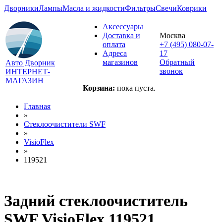
Дворники
Лампы
Масла и жидкости
Фильтры
Свечи
Коврики
Аксессуары
Доставка и
Москва
оплата
+7 (495) 080-07-
Адреса
17
магазинов
Обратный
Авто Дворник
звонок
ИНТЕРНЕТ-
МАГАЗИН
Корзина:
пока пуста.
Главная
»
Стеклоочистители SWF
»
VisioFlex
»
119521
Задний стеклоочиститель
SWF VisioFlex 119521