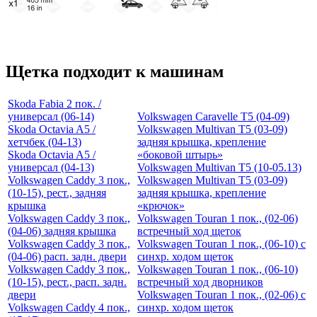
Щетка подходит к машинам
Skoda Fabia 2 пок. /
универсал (06-14)
Volkswagen Caravelle T5 (04-09)
Skoda Octavia A5 /
Volkswagen Multivan T5 (03-09)
хетчбек (04-13)
задняя крышка, крепление
Skoda Octavia A5 /
«боковой штырь»
универсал (04-13)
Volkswagen Multivan T5 (10-05.13)
Volkswagen Caddy 3 пок.,
Volkswagen Multivan T5 (03-09)
(10-15), рест., задняя
задняя крышка, крепление
крышка
«крючок»
Volkswagen Caddy 3 пок.,
Volkswagen Touran 1 пок., (02-06)
(04-06) задняя крышка
встречный ход щеток
Volkswagen Caddy 3 пок.,
Volkswagen Touran 1 пок., (06-10) с
(04-06) расп. задн. двери
синхр. ходом щеток
Volkswagen Caddy 3 пок.,
Volkswagen Touran 1 пок., (06-10)
(10-15), рест., расп. задн.
встречный ход дворников
двери
Volkswagen Touran 1 пок., (02-06) с
Volkswagen Caddy 4 пок.,
синхр. ходом щеток