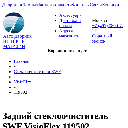
Дворники
Лампы
Масла и жидкости
Фильтры
Свечи
Коврики
Аксессуары
Доставка и
Москва
оплата
+7 (495) 080-07-
Адреса
17
магазинов
Обратный
Авто Дворник
звонок
ИНТЕРНЕТ-
МАГАЗИН
Корзина:
пока пуста.
Главная
»
Стеклоочистители SWF
»
VisioFlex
»
119502
Задний стеклоочиститель
SWF VisioFlex 119502