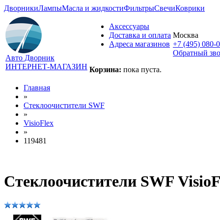
Дворники
Лампы
Масла и жидкости
Фильтры
Свечи
Коврики
Аксессуары
Доставка и оплата
Москва
Адреса магазинов
+7 (495) 080-
Обратный зв
Авто Дворник
ИНТЕРНЕТ-МАГАЗИН
Корзина:
пока пуста.
Главная
»
Стеклоочистители SWF
»
VisioFlex
»
119481
Стеклоочистители SWF VisioF