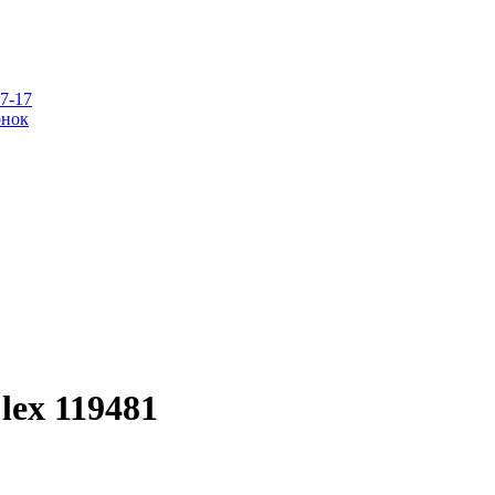
07-17
онок
lex 119481