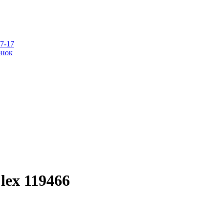
07-17
онок
lex 119466