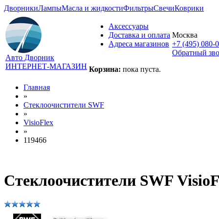
Дворники
Лампы
Масла и жидкости
Фильтры
Свечи
Коврики
Аксессуары
Доставка и оплата
Москва
Адреса магазинов
+7 (495) 080-
Обратный зв
Авто Дворник
ИНТЕРНЕТ-МАГАЗИН
Корзина:
пока пуста.
Главная
»
Стеклоочистители SWF
»
VisioFlex
»
119466
Стеклоочистители SWF VisioF