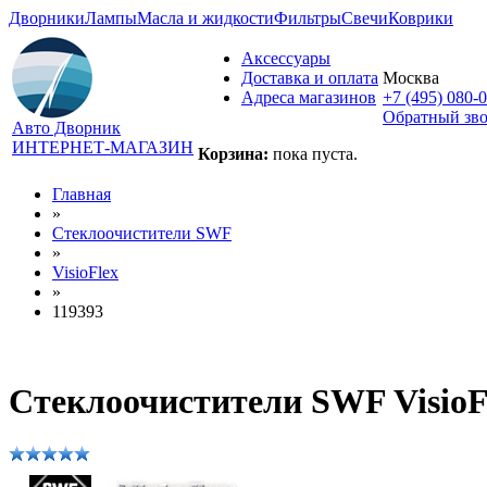
Дворники
Лампы
Масла и жидкости
Фильтры
Свечи
Коврики
Аксессуары
Доставка и оплата
Москва
Адреса магазинов
+7 (495) 080-
Обратный зв
Авто Дворник
ИНТЕРНЕТ-МАГАЗИН
Корзина:
пока пуста.
Главная
»
Стеклоочистители SWF
»
VisioFlex
»
119393
Стеклоочистители SWF VisioF