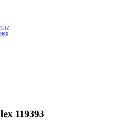
07-17
онок
lex 119393