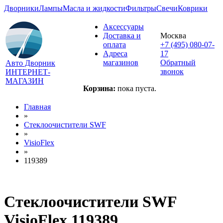
Дворники
Лампы
Масла и жидкости
Фильтры
Свечи
Коврики
Аксессуары
Доставка и
Москва
оплата
+7 (495) 080-07-
Адреса
17
магазинов
Обратный
Авто Дворник
звонок
ИНТЕРНЕТ-
МАГАЗИН
Корзина:
пока пуста.
Главная
»
Стеклоочистители SWF
»
VisioFlex
»
119389
Стеклоочистители SWF
VisioFlex 119389