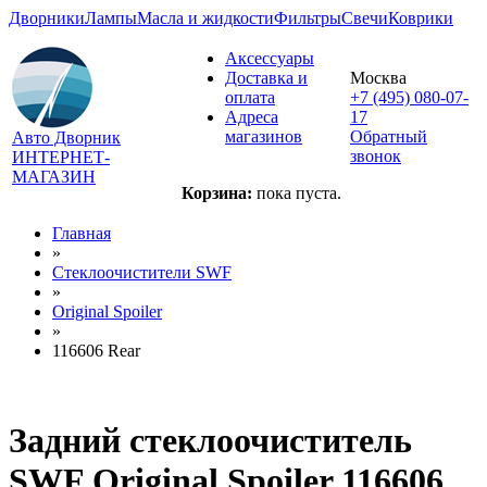
Дворники
Лампы
Масла и жидкости
Фильтры
Свечи
Коврики
Аксессуары
Доставка и
Москва
оплата
+7 (495) 080-07-
Адреса
17
магазинов
Обратный
Авто Дворник
звонок
ИНТЕРНЕТ-
МАГАЗИН
Корзина:
пока пуста.
Главная
»
Стеклоочистители SWF
»
Original Spoiler
»
116606 Rear
Задний стеклоочиститель
SWF Original Spoiler 116606