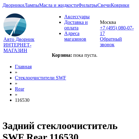
Дворники
Лампы
Масла и жидкости
Фильтры
Свечи
Коврики
Аксессуары
Доставка и
Москва
оплата
+7 (495) 080-07-
Адреса
17
магазинов
Обратный
Авто Дворник
звонок
ИНТЕРНЕТ-
МАГАЗИН
Корзина:
пока пуста.
Главная
»
Стеклоочистители SWF
»
Rear
»
116530
Задний стеклоочиститель
SWF Rear 116530