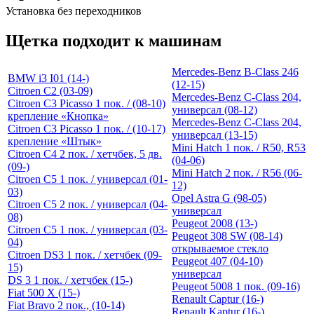
Установка без переходников
Щетка подходит к машинам
Mercedes-Benz B-Class 246
BMW i3 I01 (14-)
(12-15)
Citroen C2 (03-09)
Mercedes-Benz C-Class 204,
Citroen C3 Picasso 1 пок. / (08-10)
универсал (08-12)
крепление «Кнопка»
Mercedes-Benz C-Class 204,
Citroen C3 Picasso 1 пок. / (10-17)
универсал (13-15)
крепление «Штык»
Mini Hatch 1 пок. / R50, R53
Citroen C4 2 пок. / хетчбек, 5 дв.
(04-06)
(09-)
Mini Hatch 2 пок. / R56 (06-
Citroen C5 1 пок. / универсал (01-
12)
03)
Opel Astra G (98-05)
Citroen C5 2 пок. / универсал (04-
универсал
08)
Peugeot 2008 (13-)
Citroen C5 1 пок. / универсал (03-
Peugeot 308 SW (08-14)
04)
открываемое стекло
Citroen DS3 1 пок. / хетчбек (09-
Peugeot 407 (04-10)
15)
универсал
DS 3 1 пок. / хетчбек (15-)
Peugeot 5008 1 пок. (09-16)
Fiat 500 X (15-)
Renault Captur (16-)
Fiat Bravo 2 пок., (10-14)
Renault Kaptur (16-)