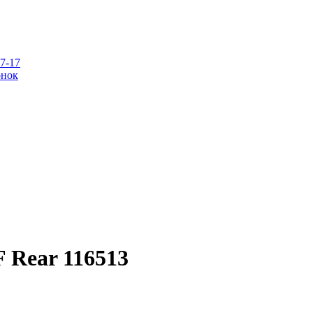
07-17
онок
 Rear 116513