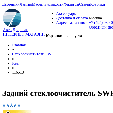
Дворники
Лампы
Масла и жидкости
Фильтры
Свечи
Коврики
Аксессуары
Доставка и оплата
Москва
Адреса магазинов
+7 (495) 080-
Обратный зв
Авто Дворник
ИНТЕРНЕТ-МАГАЗИН
Корзина:
пока пуста.
Главная
»
Стеклоочистители SWF
»
Rear
»
116513
Задний стеклоочиститель SWF