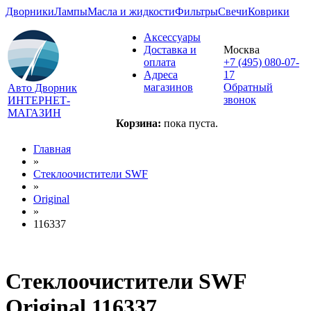
Дворники
Лампы
Масла и жидкости
Фильтры
Свечи
Коврики
Аксессуары
Доставка и
Москва
оплата
+7 (495) 080-07-
Адреса
17
магазинов
Обратный
Авто Дворник
звонок
ИНТЕРНЕТ-
МАГАЗИН
Корзина:
пока пуста.
Главная
»
Стеклоочистители SWF
»
Original
»
116337
Стеклоочистители SWF
Original 116337