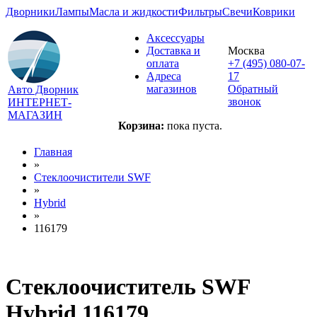
Дворники
Лампы
Масла и жидкости
Фильтры
Свечи
Коврики
Аксессуары
Доставка и
Москва
оплата
+7 (495) 080-07-
Адреса
17
магазинов
Обратный
Авто Дворник
звонок
ИНТЕРНЕТ-
МАГАЗИН
Корзина:
пока пуста.
Главная
»
Стеклоочистители SWF
»
Hybrid
»
116179
Стеклоочиститель SWF
Hybrid 116179