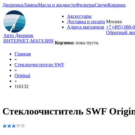
Дворники
Лампы
Масла и жидкости
Фильтры
Свечи
Коврики
Аксессуары
Доставка и оплата
Москва
Адреса магазинов
+7 (495) 080-
Обратный зв
Авто Дворник
ИНТЕРНЕТ-МАГАЗИН
Корзина:
пока пуста.
Главная
»
Стеклоочистители SWF
»
Original
»
116132
Стеклоочиститель SWF Origin