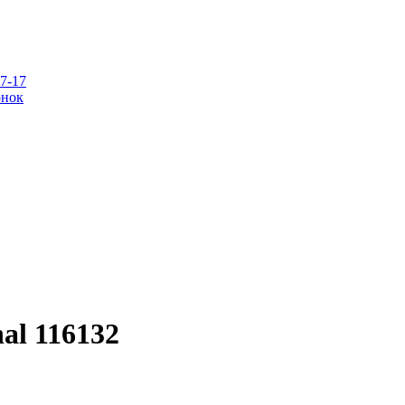
07-17
онок
al 116132