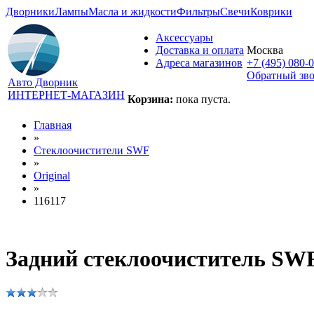
Дворники
Лампы
Масла и жидкости
Фильтры
Свечи
Коврики
Аксессуары
Доставка и оплата
Москва
Адреса магазинов
+7 (495) 080-
Обратный зв
Авто Дворник
ИНТЕРНЕТ-МАГАЗИН
Корзина:
пока пуста.
Главная
»
Стеклоочистители SWF
»
Original
»
116117
Задний стеклоочиститель SWF 