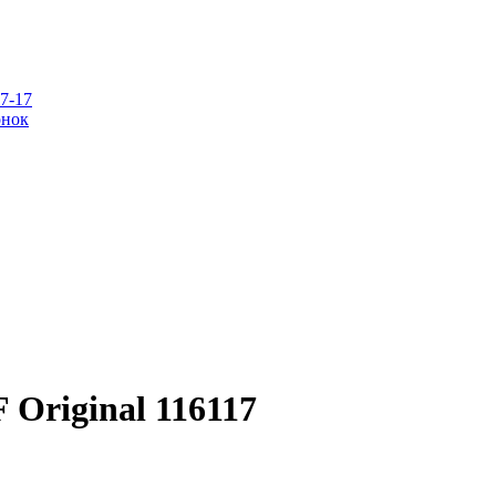
07-17
онок
Original 116117