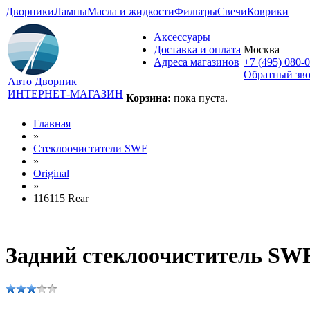
Дворники
Лампы
Масла и жидкости
Фильтры
Свечи
Коврики
Аксессуары
Доставка и оплата
Москва
Адреса магазинов
+7 (495) 080-
Обратный зв
Авто Дворник
ИНТЕРНЕТ-МАГАЗИН
Корзина:
пока пуста.
Главная
»
Стеклоочистители SWF
»
Original
»
116115 Rear
Задний стеклоочиститель SWF 