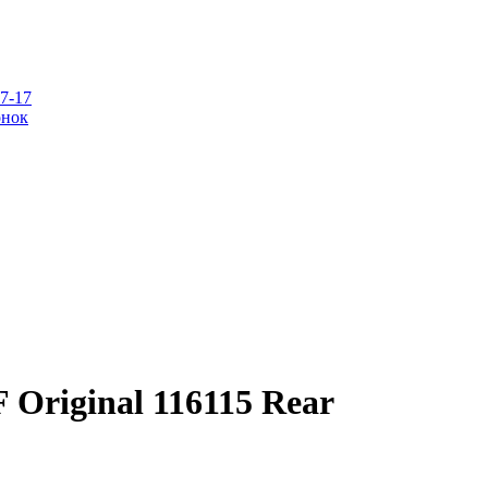
07-17
онок
Original 116115 Rear