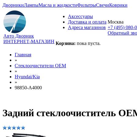
Дворники
Лампы
Масла и жидкости
Фильтры
Свечи
Коврики
Аксессуары
Доставка и оплата
Москва
Адреса магазинов
+7 (495) 080-
Обратный зв
Авто Дворник
ИНТЕРНЕТ-МАГАЗИН
Корзина:
пока пуста.
Главная
»
Стеклоочистители OEM
»
Hyundai/Kia
»
98850-A4000
Задний стеклоочиститель OEM