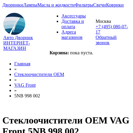
Дворники
Лампы
Масла и жидкости
Фильтры
Свечи
Коврики
Аксессуары
Доставка и
Москва
оплата
+7 (495) 080-07-
Адреса
17
магазинов
Обратный
Авто Дворник
звонок
ИНТЕРНЕТ-
МАГАЗИН
Корзина:
пока пуста.
Главная
»
Стеклоочистители OEM
»
VAG Front
»
5NB 998 002
Стеклоочистители OEM VAG
Front 5NB 998 002