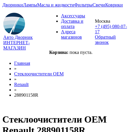
Дворники
Лампы
Масла и жидкости
Фильтры
Свечи
Коврики
Аксессуары
Доставка и
Москва
оплата
+7 (495) 080-07-
Адреса
17
магазинов
Обратный
Авто Дворник
звонок
ИНТЕРНЕТ-
МАГАЗИН
Корзина:
пока пуста.
Главная
»
Стеклоочистители OEM
»
Renault
»
288901158R
Стеклоочистители OEM
Renault 288901158R