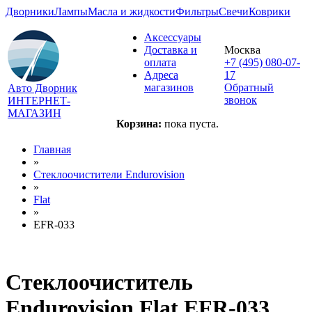
Дворники
Лампы
Масла и жидкости
Фильтры
Свечи
Коврики
Аксессуары
Доставка и
Москва
оплата
+7 (495) 080-07-
Адреса
17
магазинов
Обратный
Авто Дворник
звонок
ИНТЕРНЕТ-
МАГАЗИН
Корзина:
пока пуста.
Главная
»
Стеклоочистители Endurovision
»
Flat
»
EFR-033
Стеклоочиститель
Endurovision Flat EFR-033