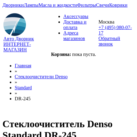
Дворники
Лампы
Масла и жидкости
Фильтры
Свечи
Коврики
Аксессуары
Доставка и
Москва
оплата
+7 (495) 080-07-
Адреса
17
магазинов
Обратный
Авто Дворник
звонок
ИНТЕРНЕТ-
МАГАЗИН
Корзина:
пока пуста.
Главная
»
Стеклоочистители Denso
»
Standard
»
DR-245
Стеклоочиститель Denso
Standard DR-245