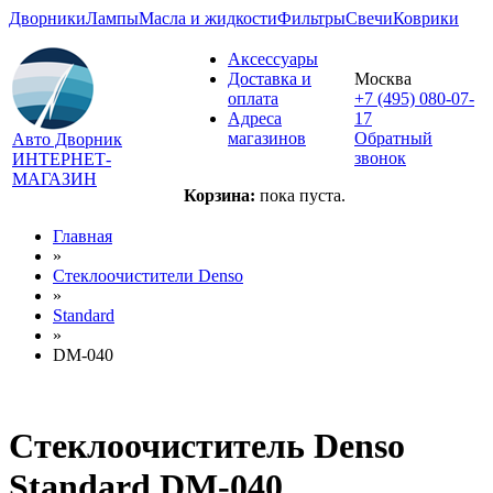
Дворники
Лампы
Масла и жидкости
Фильтры
Свечи
Коврики
Аксессуары
Доставка и
Москва
оплата
+7 (495) 080-07-
Адреса
17
магазинов
Обратный
Авто Дворник
звонок
ИНТЕРНЕТ-
МАГАЗИН
Корзина:
пока пуста.
Главная
»
Стеклоочистители Denso
»
Standard
»
DM-040
Стеклоочиститель Denso
Standard DM-040