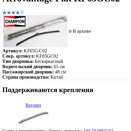
В архиве
Артикул:
KF65G/C02
Сокр. артикул:
KF65GC02
Тип дворника:
Бескаркасный
Водительский дворник:
65 см
Пассажирский дворник:
48 см
Страна производства:
Китай
Поддерживаются крепления
Bayonet
Снято с производства. Замена артикула
AFL6548E/C02
.