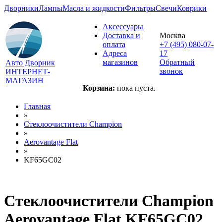
Дворники
Лампы
Масла и жидкости
Фильтры
Свечи
Коврики
Аксессуары
Доставка и
Москва
оплата
+7 (495) 080-07-
Адреса
17
магазинов
Обратный
Авто Дворник
звонок
ИНТЕРНЕТ-
МАГАЗИН
Корзина:
пока пуста.
Главная
»
Стеклоочистители Champion
»
Aerovantage Flat
»
KF65GC02
Стеклоочистители Champion
Aerovantage Flat KF65GC02