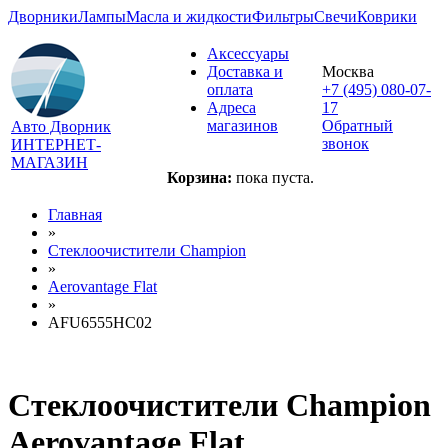
Дворники
Лампы
Масла и жидкости
Фильтры
Свечи
Коврики
Аксессуары
Доставка и
Москва
оплата
+7 (495) 080-07-
Адреса
17
магазинов
Обратный
Авто Дворник
звонок
ИНТЕРНЕТ-
МАГАЗИН
Корзина:
пока пуста.
Главная
»
Стеклоочистители Champion
»
Aerovantage Flat
»
AFU6555HC02
Стеклоочистители Champion
Aerovantage Flat