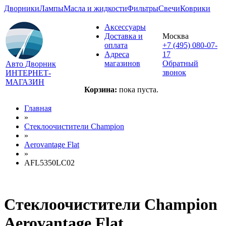
Дворники
Лампы
Масла и жидкости
Фильтры
Свечи
Коврики
Аксессуары
Доставка и
Москва
оплата
+7 (495) 080-07-
Адреса
17
магазинов
Обратный
Авто Дворник
звонок
ИНТЕРНЕТ-
МАГАЗИН
Корзина:
пока пуста.
Главная
»
Стеклоочистители Champion
»
Aerovantage Flat
»
AFL5350LC02
Стеклоочистители Champion
Aerovantage Flat