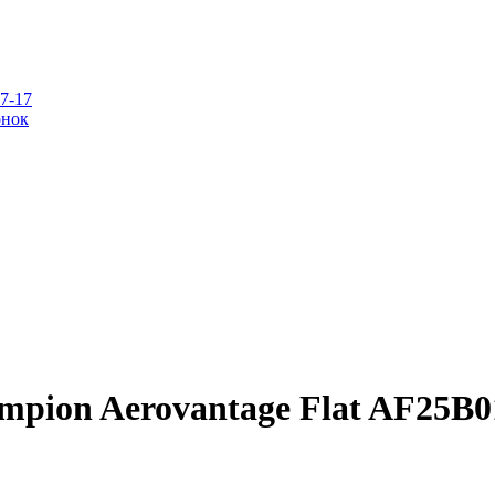
07-17
онок
mpion Aerovantage Flat AF25B0