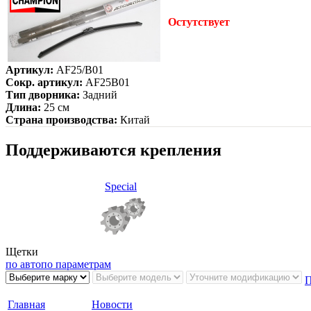
Остутствует
Артикул:
AF25/B01
Сокр. артикул:
AF25B01
Тип дворника:
Задний
Длина:
25 см
Страна производства:
Китай
Поддерживаются крепления
Special
Щетки
по авто
по параметрам
П
Главная
Новости