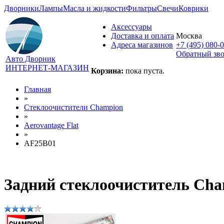
Дворники
Лампы
Масла и жидкости
Фильтры
Свечи
Коврики
Аксессуары
Доставка и оплата
Москва
Адреса магазинов
+7 (495) 080-
Обратный зв
Авто Дворник
ИНТЕРНЕТ-МАГАЗИН
Корзина:
пока пуста.
Главная
»
Стеклоочистители Champion
»
Aerovantage Flat
»
AF25B01
Задний стеклоочиститель Cha