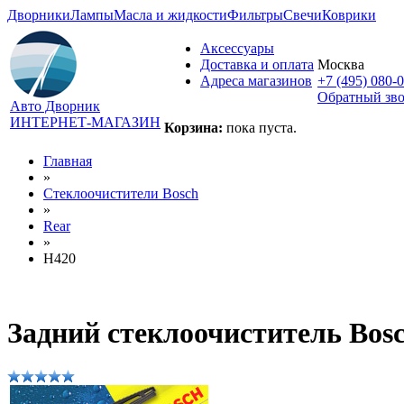
Дворники
Лампы
Масла и жидкости
Фильтры
Свечи
Коврики
Аксессуары
Доставка и оплата
Москва
Адреса магазинов
+7 (495) 080-
Обратный зв
Авто Дворник
ИНТЕРНЕТ-МАГАЗИН
Корзина:
пока пуста.
Главная
»
Стеклоочистители Bosch
»
Rear
»
H420
Задний стеклоочиститель Bos