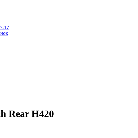
07-17
онок
ch Rear H420