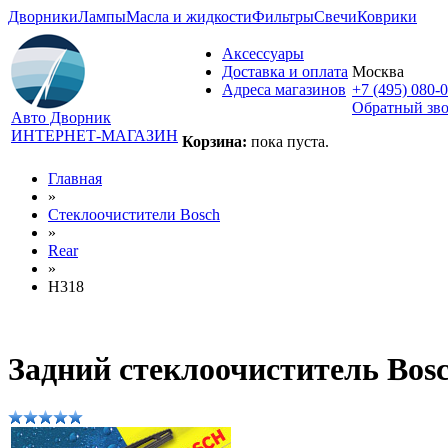
Дворники
Лампы
Масла и жидкости
Фильтры
Свечи
Коврики
Аксессуары
Доставка и оплата
Москва
Адреса магазинов
+7 (495) 080-
Обратный зв
Авто Дворник
ИНТЕРНЕТ-МАГАЗИН
Корзина:
пока пуста.
Главная
»
Стеклоочистители Bosch
»
Rear
»
H318
Задний стеклоочиститель Bos