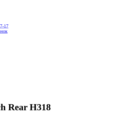
07-17
онок
ch Rear H318