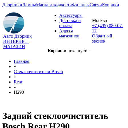
Дворники
Лампы
Масла и жидкости
Фильтры
Свечи
Коврики
Аксессуары
Доставка и
Москва
оплата
+7 (495) 080-07-
Адреса
17
магазинов
Обратный
Авто Дворник
звонок
ИНТЕРНЕТ-
МАГАЗИН
Корзина:
пока пуста.
Главная
»
Стеклоочистители Bosch
»
Rear
»
H290
Задний стеклоочиститель
Bosch Rear H290