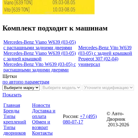
Комплект подходит к машинам
Mercedes-Benz Viano W639 (03-05)
с распашными задними дверями
Mercedes-Benz Vito W639
Mercedes-Benz Viano W639 (03-05)
(03-05) с задней крышкой
с задней крышкой
Peugeot 307 (02-04)
Mercedes-Benz Vito W639 (03-05) с
универсал
распашными задними дверями
Щетки
по авто
по параметрам
Показать
Главная
Новости
Бренды
Доставка и
© Авто-
Типы
оплата
Россия
:
+7 (495)
Дворник
креплений
Обмен и
080-07-17
2013-2026
Типы
возврат
дворников
Контакты