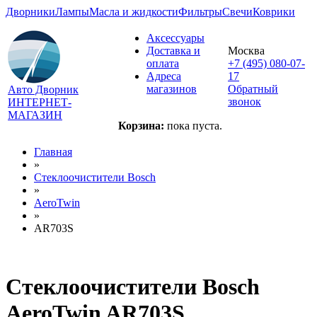
Дворники
Лампы
Масла и жидкости
Фильтры
Свечи
Коврики
Аксессуары
Доставка и
Москва
оплата
+7 (495) 080-07-
Адреса
17
магазинов
Обратный
Авто Дворник
звонок
ИНТЕРНЕТ-
МАГАЗИН
Корзина:
пока пуста.
Главная
»
Стеклоочистители Bosch
»
AeroTwin
»
AR703S
Стеклоочистители Bosch
AeroTwin AR703S