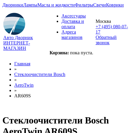
Дворники
Лампы
Масла и жидкости
Фильтры
Свечи
Коврики
Аксессуары
Доставка и
Москва
оплата
+7 (495) 080-07-
Адреса
17
магазинов
Обратный
Авто Дворник
звонок
ИНТЕРНЕТ-
МАГАЗИН
Корзина:
пока пуста.
Главная
»
Стеклоочистители Bosch
»
AeroTwin
»
AR609S
Стеклоочистители Bosch
AeroTwin AR609S