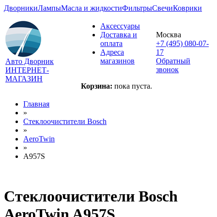
Дворники
Лампы
Масла и жидкости
Фильтры
Свечи
Коврики
Аксессуары
Доставка и
Москва
оплата
+7 (495) 080-07-
Адреса
17
магазинов
Обратный
Авто Дворник
звонок
ИНТЕРНЕТ-
МАГАЗИН
Корзина:
пока пуста.
Главная
»
Стеклоочистители Bosch
»
AeroTwin
»
A957S
Стеклоочистители Bosch
AeroTwin A957S