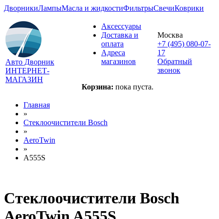
Дворники
Лампы
Масла и жидкости
Фильтры
Свечи
Коврики
Аксессуары
Доставка и
Москва
оплата
+7 (495) 080-07-
Адреса
17
магазинов
Обратный
Авто Дворник
звонок
ИНТЕРНЕТ-
МАГАЗИН
Корзина:
пока пуста.
Главная
»
Стеклоочистители Bosch
»
AeroTwin
»
A555S
Стеклоочистители Bosch
AeroTwin A555S