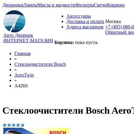
Дворники
Лампы
Масла и жидкости
Фильтры
Свечи
Коврики
Аксессуары
Доставка и оплата
Москва
Адреса магазинов
+7 (495) 080-
Обратный зв
Авто Дворник
ИНТЕРНЕТ-МАГАЗИН
Корзина:
пока пуста.
Главная
»
Стеклоочистители Bosch
»
AeroTwin
»
A426S
Стеклоочистители Bosch Aero