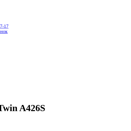
07-17
онок
Twin A426S