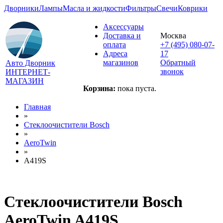
Дворники
Лампы
Масла и жидкости
Фильтры
Свечи
Коврики
Аксессуары
Доставка и
Москва
оплата
+7 (495) 080-07-
Адреса
17
магазинов
Обратный
Авто Дворник
звонок
ИНТЕРНЕТ-
МАГАЗИН
Корзина:
пока пуста.
Главная
»
Стеклоочистители Bosch
»
AeroTwin
»
A419S
Стеклоочистители Bosch
AeroTwin A419S