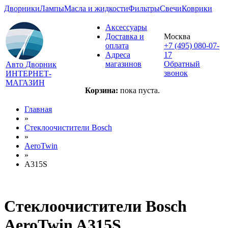
Дворники
Лампы
Масла и жидкости
Фильтры
Свечи
Коврики
Аксессуары
Доставка и
Москва
оплата
+7 (495) 080-07-
Адреса
17
магазинов
Обратный
Авто Дворник
звонок
ИНТЕРНЕТ-
МАГАЗИН
Корзина:
пока пуста.
Главная
»
Стеклоочистители Bosch
»
AeroTwin
»
A315S
Стеклоочистители Bosch
AeroTwin A315S