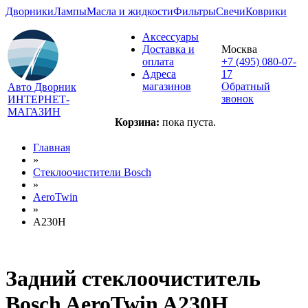
Дворники
Лампы
Масла и жидкости
Фильтры
Свечи
Коврики
Аксессуары
Доставка и
Москва
оплата
+7 (495) 080-07-
Адреса
17
магазинов
Обратный
Авто Дворник
звонок
ИНТЕРНЕТ-
МАГАЗИН
Корзина:
пока пуста.
Главная
»
Стеклоочистители Bosch
»
AeroTwin
»
A230H
Задний стеклоочиститель
Bosch AeroTwin A230H