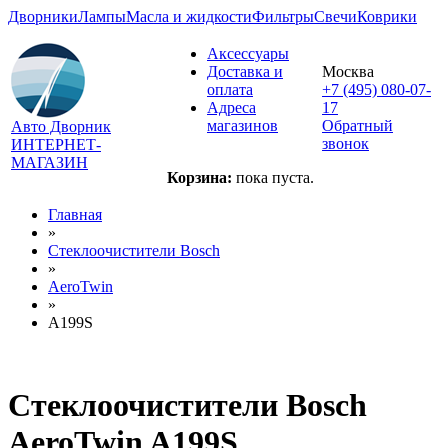
Дворники
Лампы
Масла и жидкости
Фильтры
Свечи
Коврики
Аксессуары
Доставка и
Москва
оплата
+7 (495) 080-07-
Адреса
17
магазинов
Обратный
Авто Дворник
звонок
ИНТЕРНЕТ-
МАГАЗИН
Корзина:
пока пуста.
Главная
»
Стеклоочистители Bosch
»
AeroTwin
»
A199S
Стеклоочистители Bosch
AeroTwin A199S