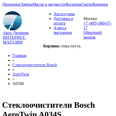
Дворники
Лампы
Масла и жидкости
Фильтры
Свечи
Коврики
Аксессуары
Доставка и
Москва
оплата
+7 (495) 080-07-
Адреса
17
магазинов
Обратный
Авто Дворник
звонок
ИНТЕРНЕТ-
МАГАЗИН
Корзина:
пока пуста.
Главная
»
Стеклоочистители Bosch
»
AeroTwin
»
A034S
Стеклоочистители Bosch
AeroTwin A034S