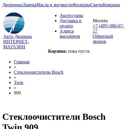
Дворники
Лампы
Масла и жидкости
Фильтры
Свечи
Коврики
Аксессуары
Доставка и
Москва
оплата
+7 (495) 080-07-
Адреса
17
магазинов
Обратный
Авто Дворник
звонок
ИНТЕРНЕТ-
МАГАЗИН
Корзина:
пока пуста.
Главная
»
Стеклоочистители Bosch
»
Twin
»
909
Стеклоочистители Bosch
Twin 909