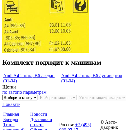
Комплект подходит к машинам
Audi A4 2 пок., B6 / седан
Audi A4 2 пок., B6 / универсал
(01-04)
(01-04)
Щетки
по авто
по параметрам
Показать
Главная
Новости
Бренды
Доставка и
© Авто-
Типы
оплата
Россия
:
+7 (495)
Дворник
креплений
Обмен и
080-07-17