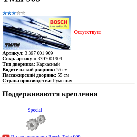
Остутствует
Артикул:
3 397 001 909
Сокр. артикул:
3397001909
Тип дворника:
Каркасный
Водительский дворник:
55 см
Пассажирский дворник:
55 см
Страна производства:
Румыния
Поддерживаются крепления
Special
Видео установки Bosch Twin 909