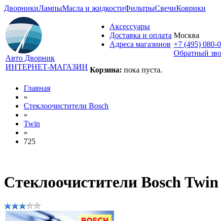
Дворники
Лампы
Масла и жидкости
Фильтры
Свечи
Коврики
Аксессуары
Доставка и оплата
Москва
Адреса магазинов
+7 (495) 080-
Обратный зв
Авто Дворник
ИНТЕРНЕТ-МАГАЗИН
Корзина:
пока пуста.
Главная
»
Стеклоочистители Bosch
»
Twin
»
725
Стеклоочистители Bosch Twin