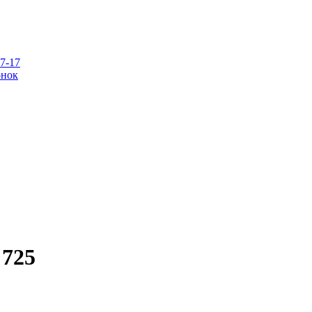
07-17
онок
 725