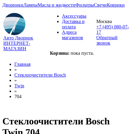
Дворники
Лампы
Масла и жидкости
Фильтры
Свечи
Коврики
Аксессуары
Доставка и
Москва
оплата
+7 (495) 080-07-
Адреса
17
магазинов
Обратный
Авто Дворник
звонок
ИНТЕРНЕТ-
МАГАЗИН
Корзина:
пока пуста.
Главная
»
Стеклоочистители Bosch
»
Twin
»
704
Стеклоочистители Bosch
Twin 704