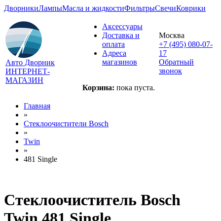
Дворники
Лампы
Масла и жидкости
Фильтры
Свечи
Коврики
Аксессуары
Доставка и
Москва
оплата
+7 (495) 080-07-
Адреса
17
магазинов
Обратный
Авто Дворник
звонок
ИНТЕРНЕТ-
МАГАЗИН
Корзина:
пока пуста.
Главная
»
Стеклоочистители Bosch
»
Twin
»
481 Single
Стеклоочиститель Bosch
Twin 481 Single